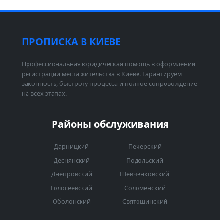
ПРОПИСКА В КИЕВЕ
Профессиональная юридическая помощь в оформлении
регистрации места жительства в Киеве. Гарантируем
законность, быстроту процесса и полное сопровождение
на всех этапах.
Районы обслуживания
Дарницкий
Печерский
Деснянский
Подольский
Днепровский
Шевченковский
Голосеевский
Соломенский
Оболонский
Святошинский