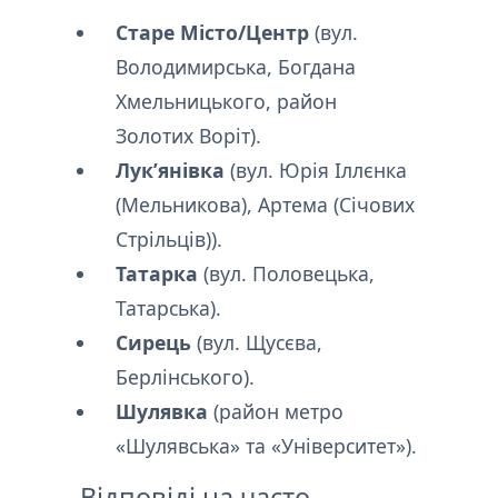
Старе Місто/Центр
(вул.
Володимирська, Богдана
Хмельницького, район
Золотих Воріт).
Лук’янівка
(вул. Юрія Іллєнка
(Мельникова), Артема (Січових
Стрільців)).
Татарка
(вул. Половецька,
Татарська).
Сирець
(вул. Щусєва,
Берлінського).
Шулявка
(район метро
«Шулявська» та «Університет»).
Відповіді на часто