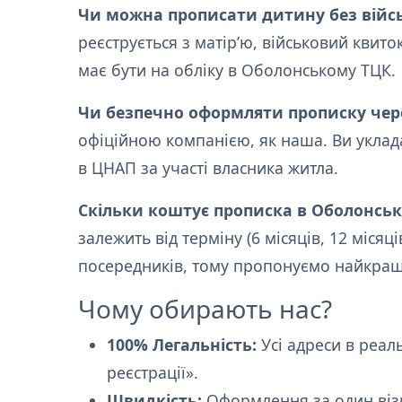
Чи можна прописати дитину без війс
реєструється з матір’ю, військовий квито
має бути на обліку в Оболонському ТЦК.
Чи безпечно оформляти прописку чере
офіційною компанією, як наша. Ви уклад
в ЦНАП за участі власника житла.
Скільки коштує прописка в Оболонськ
залежить від терміну (6 місяців, 12 міся
посередників, тому пропонуємо найкращ
Чому обирають нас?
100% Легальність:
Усі адреси в реал
реєстрації».
Швидкість:
Оформлення за один візи