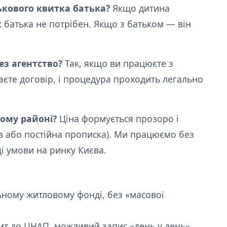
ькового квитка батька?
Якщо дитина
к батька не потрібен. Якщо з батьком — він
з агентство?
Так, якщо ви працюєте з
аєте договір, і процедура проходить легально
ому районі?
Ціна формується прозоро і
ців або постійна прописка). Ми працюємо без
і умови на ринку Києва.
ьному житловому фонді, без «масової
т до ЦНАП, можливий запис «день у день».