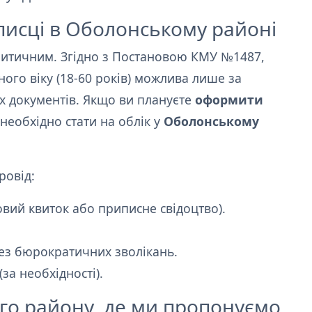
писці в Оболонському районі
критичним. Згідно з Постановою КМУ №1487,
ого віку (18-60 років) можлива лише за
их документів. Якщо ви плануєте
оформити
 необхідно стати на облік у
Оболонському
ровід:
овий квиток або приписне свідоцтво).
без бюрократичних зволікань.
за необхідності).
о району, де ми пропонуємо