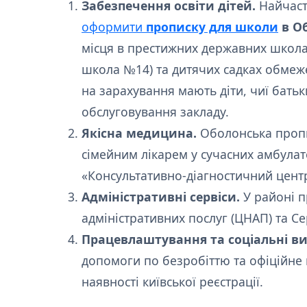
Забезпечення освіти дітей.
Найчаст
оформити
прописку для школи
в О
місця в престижних державних школах
школа №14) та дитячих садках обмеже
на зарахування мають діти, чиї батьк
обслуговування закладу.
Якісна медицина.
Оболонська пропи
сімейним лікарем у сучасних амбулат
«Консультативно-діагностичний цент
Адміністративні сервіси.
У районі 
адміністративних послуг (ЦНАП) та Се
Працевлаштування та соціальні в
допомоги по безробіттю та офіційне
наявності київської реєстрації.