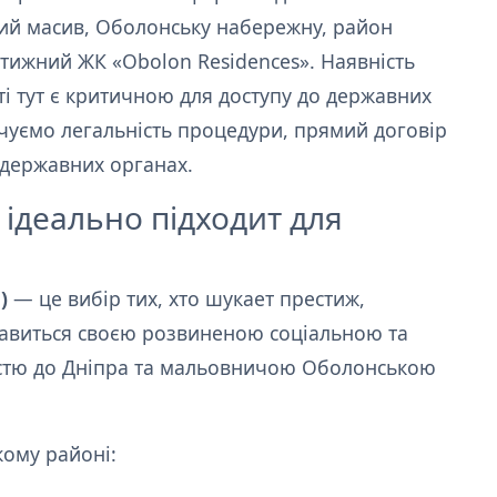
ий масив, Оболонську набережну, район
стижний ЖК «Obolon Residences». Наявність
ті тут є критичною для доступу до державних
ечуємо легальність процедури, прямий договір
 державних органах.
ідеально підходит для
)
— це вибір тих, хто шукает престиж,
славиться своєю розвиненою соціальною та
істю до Дніпра та мальовничою Оболонською
кому районі: