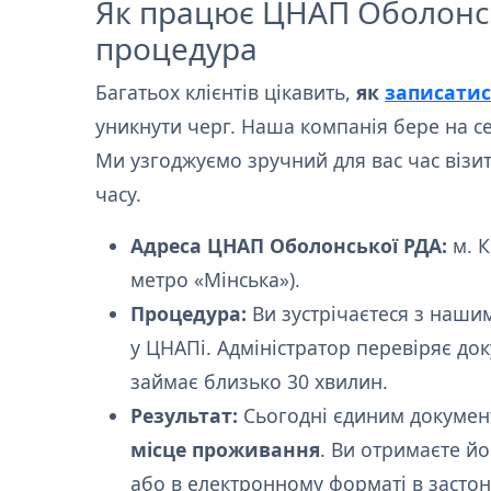
Як працює ЦНАП Оболонсь
процедура
Багатьох клієнтів цікавить,
як
записатис
уникнути черг. Наша компанія бере на с
Ми узгоджуємо зручний для вас час візит
часу.
Адреса ЦНАП Оболонської РДА:
м. К
метро «Мінська»).
Процедура:
Ви зустрічаєтеся з наши
у ЦНАПі. Адміністратор перевіряє док
займає близько 30 хвилин.
Результат:
Сьогодні єдиним документ
місце проживання
. Ви отримаєте й
або в електронному форматі в застонк