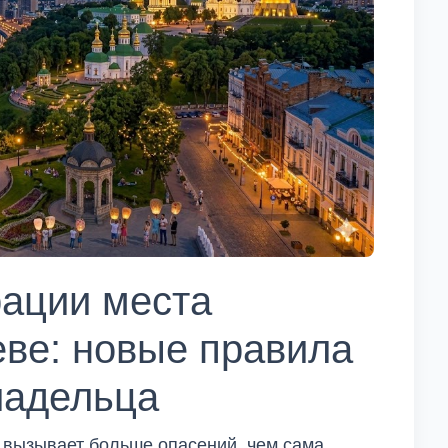
рации места
еве: новые правила
ладельца
 вызывает больше опасений, чем сама